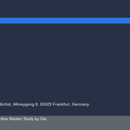
Höchst, Allmeygang 8, 65929 Frankfurt, Germany
line Master Study by
Der