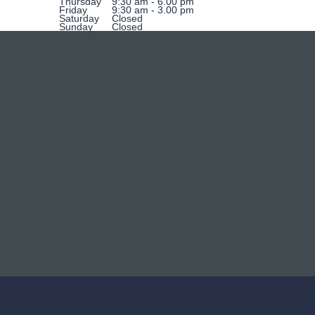
Thursday
9:30 am - 6.00 pm
Friday
9:30 am - 3.00 pm
Saturday
Closed
Sunday
Closed