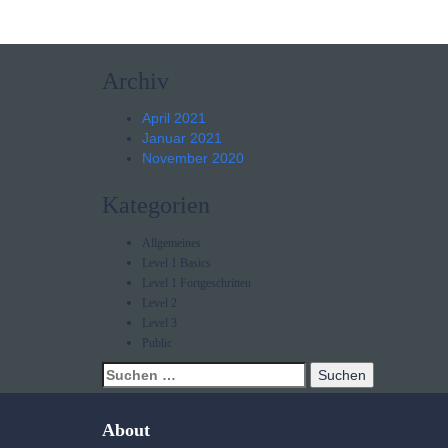
Archiv
April 2021
Januar 2021
November 2020
Kategorien
Allgemeines
Level 1 Basics
Level 1 Fortgeschritten
Level 2
Level 3
Public
About