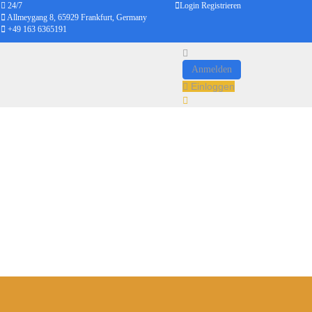
24/7
Login
Registrieren
Allmeygang 8, 65929 Frankfurt, Germany
+49 163 6365191
Anmelden
Einloggen