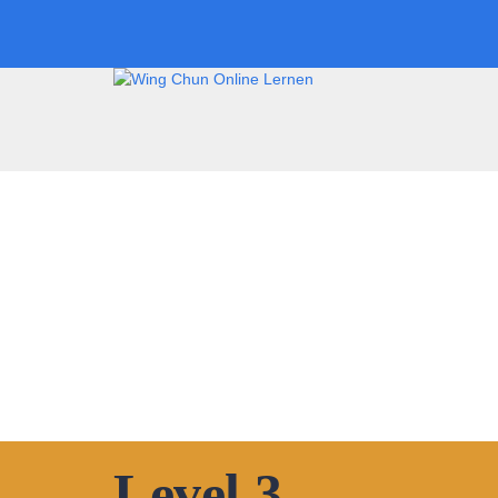
Hast du eine Frage?
Formular absenden
Nachricht versendet.
Schließen
Level 3