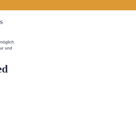
s
möglich.
tur und
ed