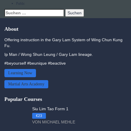
Public
About
Offering instruction in the Gary Lam System of Wing Chun Kung
Fu.
Ip Man / Wong Shun Leung / Gary Lam lineage.
#beyourself #beunique #beactive
Learning Now
Martial Arts Academy
Popular Courses
Siu Lim Tao Form 1
€23
VON MICHAEL MEHLE