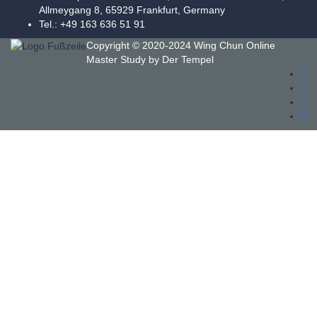
Allmeygang 8, 65929 Frankfurt, Germany
Tel.: +49 163 636 51 91
Copyright © 2020-2024 Wing Chun Online
Master Study by
Der Tempel
Anmelden
Das Passwort muss mindestens 8
Zeichen aus Zahlen und Buchstaben enthalten, mindestens 1
Großbuchstaben enthalten
I agree with storage and handling of my data by this website. Ich bin