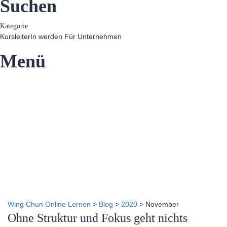
Suchen
Kategorie
KursleiterIn werden
Für Unternehmen
Menü
Hast du eine Frage?
Formular absenden
Nachricht versendet.
Schließen
Wing Chun Online Lernen
>
Blog
>
2020
>
November
Ohne Struktur und Fokus geht nichts