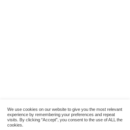
Anmelden
Das Passwort muss mindestens 8
Zeichen aus Zahlen und Buchstaben enthalten, mindestens 1
Großbuchstaben enthalten
I agree with storage and handling of my data by this website. Ich bin
mit der Speicherung und Verarbeitung meiner Daten durch diese
Website einverstanden.
Datenschutzerklärung
Angemeldet bleiben
Anmelden
Registrieren
Passwort wiederherstellen
We use cookies on our website to give you the most relevant
experience by remembering your preferences and repeat
Zurücksetzungslink senden
visits. By clicking “Accept”, you consent to the use of ALL the
Link zum Zurücksetzen des Passworts gesendet
to your email
cookies.