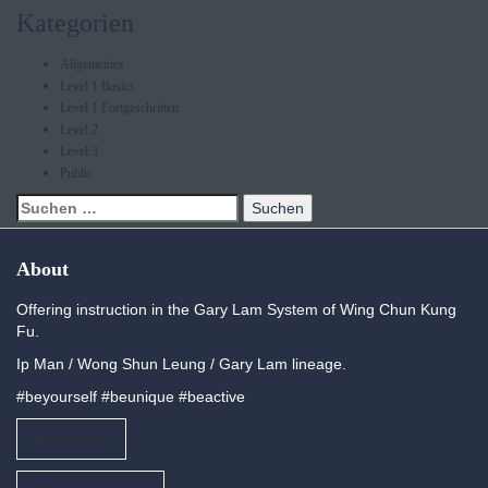
Kategorien
Allgemeines
Level 1 Basics
Level 1 Fortgeschritten
Level 2
Level 3
Public
About
Offering instruction in the Gary Lam System of Wing Chun Kung
Fu.
Ip Man / Wong Shun Leung / Gary Lam lineage.
#beyourself #beunique #beactive
Learning Now