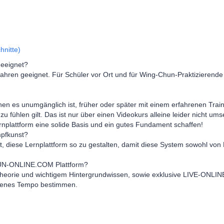
hnitte)
eeignet?
ren geeignet. Für Schüler vor Ort und für Wing-Chun-Praktizierende an
denen es unumgänglich ist, früher oder später mit einem erfahrenen Traine
u fühlen gilt. Das ist nur über einen Videokurs alleine leider nicht u
rnplattform eine solide Basis und ein gutes Fundament schaffen!
mpfkunst?
, diese Lernplattform so zu gestalten, damit diese System sowohl vo
HUN-ONLINE.COM Plattform?
it Theorie und wichtigem Hintergrundwissen, sowie exklusive LIVE-O
eigenes Tempo bestimmen.