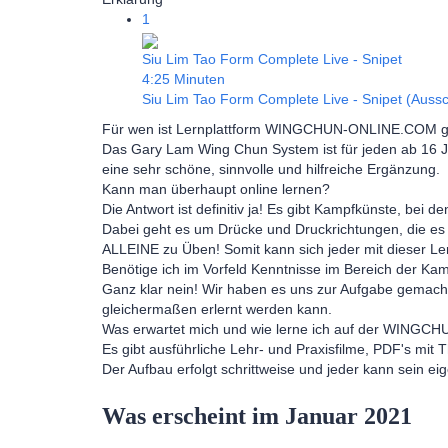
1
Siu Lim Tao Form Complete Live - Snipet
4:25 Minuten
Siu Lim Tao Form Complete Live - Snipet (Aussc
Für wen ist Lernplattform WINGCHUN-ONLINE.COM g
Das Gary Lam Wing Chun System ist für jeden ab 16 Jah
eine sehr schöne, sinnvolle und hilfreiche Ergänzung.
Kann man überhaupt online lernen?
Die Antwort ist definitiv ja! Es gibt Kampfkünste, bei 
Dabei geht es um Drücke und Druckrichtungen, die es z
ALLEINE zu Üben! Somit kann sich jeder mit dieser Le
Benötige ich im Vorfeld Kenntnisse im Bereich der Ka
Ganz klar nein! Wir haben es uns zur Aufgabe gemacht
gleichermaßen erlernt werden kann.
Was erwartet mich und wie lerne ich auf der WINGC
Es gibt ausführliche Lehr- und Praxisfilme, PDF's m
Der Aufbau erfolgt schrittweise und jeder kann sein 
Was erscheint im Januar 2021