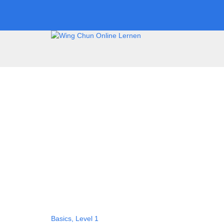
Hast du eine Frage?
Formular absenden
Nachricht versendet.
Schließen
Basics,
Level 1