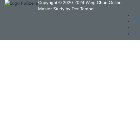
Copyright © 2020-2024 Wing Chun Online
Master Study by
Der Tempel
Anmelden
Das Passwort muss mindestens 8
Zeichen aus Zahlen und Buchstaben enthalten, mindestens 1
Großbuchstaben enthalten
I agree with storage and handling of my data by this website. Ich bin
mit der Speicherung und Verarbeitung meiner Daten durch diese
Website einverstanden.
Datenschutzerklärung