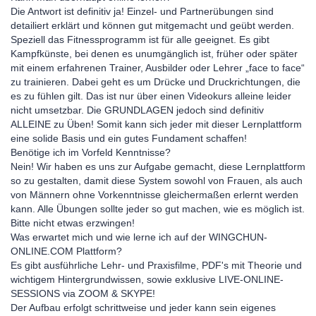
Die Antwort ist definitiv ja! Einzel- und Partnerübungen sind
detailiert erklärt und können gut mitgemacht und geübt werden.
Speziell das Fitnessprogramm ist für alle geeignet. Es gibt
Kampfkünste, bei denen es unumgänglich ist, früher oder später
mit einem erfahrenen Trainer, Ausbilder oder Lehrer „face to face“
zu trainieren. Dabei geht es um Drücke und Druckrichtungen, die
es zu fühlen gilt. Das ist nur über einen Videokurs alleine leider
nicht umsetzbar. Die GRUNDLAGEN jedoch sind definitiv
ALLEINE zu Üben! Somit kann sich jeder mit dieser Lernplattform
eine solide Basis und ein gutes Fundament schaffen!
Benötige ich im Vorfeld Kenntnisse?
Nein! Wir haben es uns zur Aufgabe gemacht, diese Lernplattform
so zu gestalten, damit diese System sowohl von Frauen, als auch
von Männern ohne Vorkenntnisse gleichermaßen erlernt werden
kann. Alle Übungen sollte jeder so gut machen, wie es möglich ist.
Bitte nicht etwas erzwingen!
Was erwartet mich und wie lerne ich auf der WINGCHUN-
ONLINE.COM Plattform?
Es gibt ausführliche Lehr- und Praxisfilme, PDF's mit Theorie und
wichtigem Hintergrundwissen, sowie exklusive LIVE-ONLINE-
SESSIONS via ZOOM & SKYPE!
Der Aufbau erfolgt schrittweise und jeder kann sein eigenes